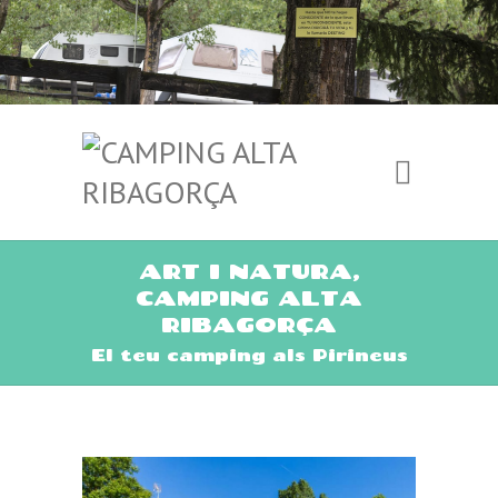
ART I NATURA,
CAMPING ALTA
RIBAGORÇA
El teu camping als Pirineus