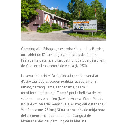
Camping Alta Ribagorça es troba situat a les Bordes,
un poblet de l’Alta Ribagorça en ple pulmó dels
Pirineus lleidatans, a 5 km. del Pont de Suert, i a 3 km.
de Vilaller, a la carretera de Viella (N-230).
La seva ubicació el fa significatiu per la diversitat
d’activitats que es poden realitzar al seu entorn:
ràfting, barranquisme, senderisme, pesca i
recol·lecció de bolets. També per la bellesa de les
valls que ens envolten (la Val d’Aran a 35 km; Vall de
Boí a 4 km; Vall de Benasque a 45 km; Vall d’Isábena i
Vall Fosca uns 25 km.) Situat a poc més de mitja hora
del començament de la ruta del Congost de
Montrebei des del pàrquing de la Masieta