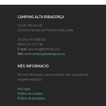
CAMPING ALTA RIBAGORÇA
Ctra.N-230, km 131
25520 Les Bordes del Pont de Suert, Lleida
Tel./Fax: 973 690 521
Móbil: 675 557 746
E-mail:
ana.uma@hotmail.com
Web:
www.campingaltaribagorça.es
MÉS INFORMACIÓ
Per més informació sobre la nostra web, consulta els
següents enllaços:
Avís legal
Política de cookies
Política de privadesa