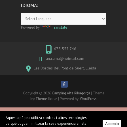
IDIOMA:
Powered by
Translate
675 557 746
ana.uma@hotmail.com
Les Bordes del Pont de Suert, Lleida
Copyright © 2026
Camping Alta Ribagorça
| Theme
by:
Theme Horse
| Powered by:
WordPress
Aquesta pàgina utilitza cookies i altres tecnologies
perquè puguem millorar la seva experiència en els
Accepto