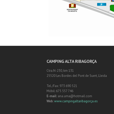
CAMPING ALTA RIBAGORÇA
Ctra.N-230, km 131
25520 Les Bordes del Pont de Suert, Lleida
Tel./Fax: 973 690 521
Móbil: 675 557 746
E-mail:
ana.uma@hotmail.com
Web:
www.campingaltaribagorça.es