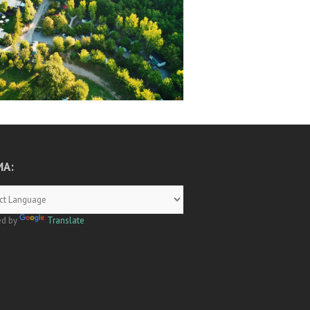
MA:
ed by
Translate