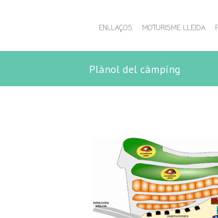
ENLLAÇOS
MOTURISME LLEIDA
Plànol del càmping