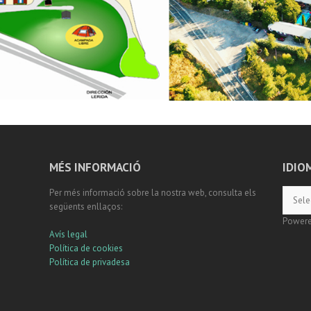
MÉS INFORMACIÓ
IDIO
Per més informació sobre la nostra web, consulta els
següents enllaços:
Power
Avís legal
Política de cookies
Política de privadesa