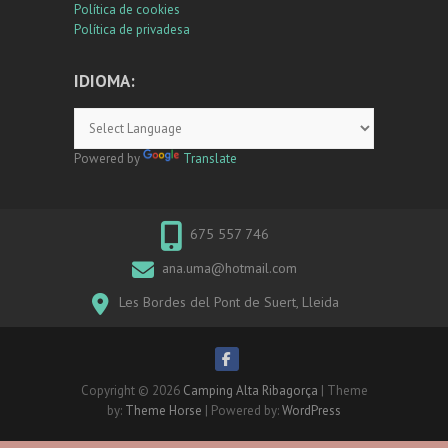
Política de cookies
Política de privadesa
IDIOMA:
Powered by
Translate
675 557 746
ana.uma@hotmail.com
Les Bordes del Pont de Suert, Lleida
Copyright © 2026
Camping Alta Ribagorça
| Theme
by:
Theme Horse
| Powered by:
WordPress