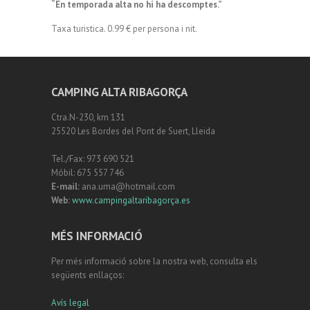
“En temporada alta no hi ha descomptes.”
Taxa turistica. 0.99 € per persona i nit.
CAMPING ALTA RIBAGORÇA
Ctra.N-230, km 131
25520 Les Bordes del Pont de Suert, Lleida
Tel./Fax: 973 690 521
Móbil: 675 557 746
E-mail:
ana.uma@hotmail.com
Web:
www.campingaltaribagorça.es
MÉS INFORMACIÓ
Per més informació sobre la nostra web, consulta els
següents enllaços:
Avís legal