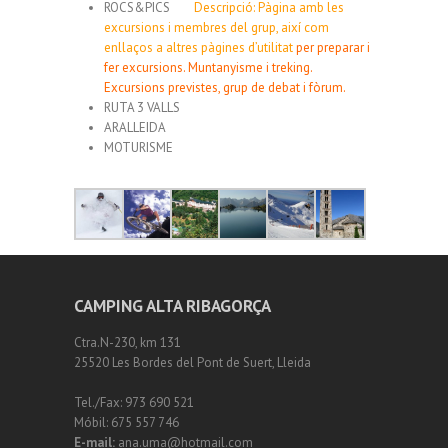
ROCS&PICS
Descripció: Pàgina amb les
excursions i membres del grup, així com
enllaços a altres pàgines d’utilitat
per preparar i
fer excursions. Muntanyisme i treking.
Excursions previstes, grup de debat i fòrum.
RUTA 3 VALLS
ARALLEIDA
MOTURISME
CAMPING ALTA RIBAGORÇA
Ctra.N-230, km 131
25520 Les Bordes del Pont de Suert, Lleida
Tel./Fax: 973 690 521
Móbil: 675 557 746
E-mail:
ana.uma@hotmail.com