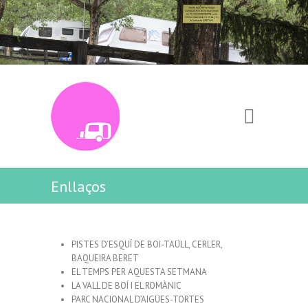
Enllaços
PISTES D’ESQUÍ DE
BOI-TAÜLL
,
CERLER
,
BAQUEIRA BERET
EL TEMPS PER AQUESTA SETMANA
LA VALL DE BOÍ I EL ROMÀNIC
PARC NACIONAL D’AIGÜES-TORTES