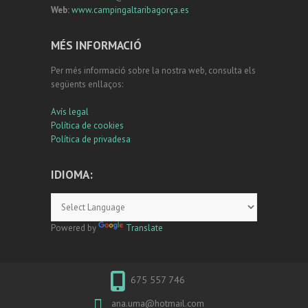
Web:
www.campingaltaribagorça.es
MÉS INFORMACIÓ
Per més informació sobre la nostra web, consulta els
següents enllaços:
Avís legal
Política de cookies
Política de privadesa
IDIOMA:
Powered by
Translate
675 557 746
ana.uma@hotmail.com