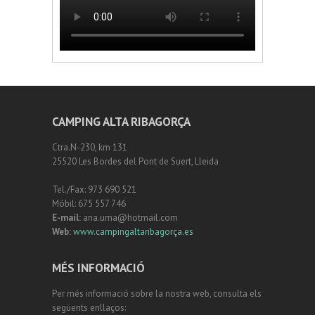
CAMPING ALTA RIBAGORÇA
Ctra.N-230, km 131
25520 Les Bordes del Pont de Suert, Lleida
Tel./Fax: 973 690 521
Móbil: 675 557 746
E-mail:
ana.uma@hotmail.com
Web:
www.campingaltaribagorça.es
MÉS INFORMACIÓ
Per més informació sobre la nostra web, consulta els
següents enllaços: